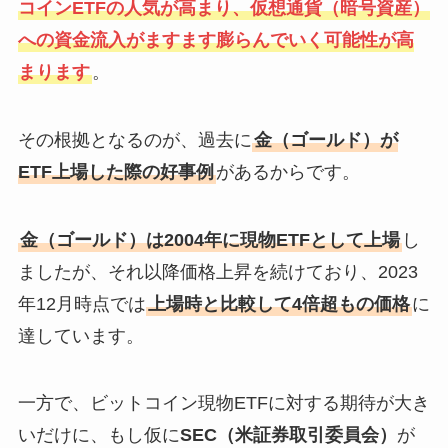
コインETFの人気が高まり、仮想通貨（暗号資産）
への資金流入がますます膨らんでいく可能性が高
まります
。
その根拠となるのが、過去に
金（ゴールド）が
ETF上場した際の好事例
があるからです。
金（ゴールド）は2004年に現物ETFとして上場
し
ましたが、それ以降価格上昇を続けており、2023
年12月時点では
上場時と比較して4倍超もの価格
に
達しています。
一方で、ビットコイン現物ETFに対する期待が大き
いだけに、もし仮に
SEC（米証券取引委員会）
が